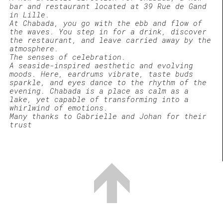
bar and restaurant located at 39 Rue de Gand
in Lille.
At Chabada, you go with the ebb and flow of
the waves. You step in for a drink, discover
the restaurant, and leave carried away by the
atmosphere.
The senses of celebration.
A seaside-inspired aesthetic and evolving
moods. Here, eardrums vibrate, taste buds
sparkle, and eyes dance to the rhythm of the
evening. Chabada is a place as calm as a
lake, yet capable of transforming into a
whirlwind of emotions.
Many thanks to Gabrielle and Johan for their
trust
↑